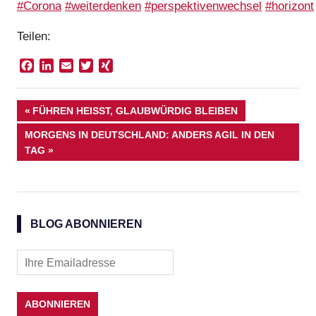
#Corona
#weiterdenken
#perspektivenwechsel
#horizont
Teilen:
Facebook
LinkedIn
Email
Twitter
XING
Beitragsnavigation
VORHERIGER
FÜHREN HEISST, GLAUBWÜRDIG BLEIBEN
BEITRAG:
NÄCHSTER
MORGENS IN DEUTSCHLAND: ANDERS AGIL IN DEN
BEITRAG:
TAG
BLOG ABONNIEREN