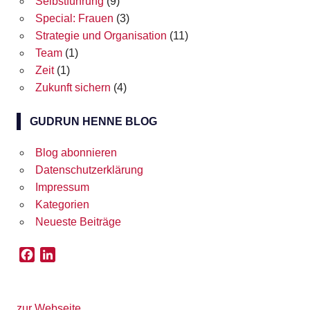
Selbstführung
(9)
Special: Frauen
(3)
Strategie und Organisation
(11)
Team
(1)
Zeit
(1)
Zukunft sichern
(4)
GUDRUN HENNE BLOG
Blog abonnieren
Datenschutzerklärung
Impressum
Kategorien
Neueste Beiträge
F
L
a
i
c
n
e
k
zur Webseite