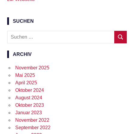
b
e
o
d
o
I
SUCHEN
k
n
Suchen
SUCHE
nach:
ARCHIV
November 2025
Mai 2025
April 2025
Oktober 2024
August 2024
Oktober 2023
Januar 2023
November 2022
September 2022