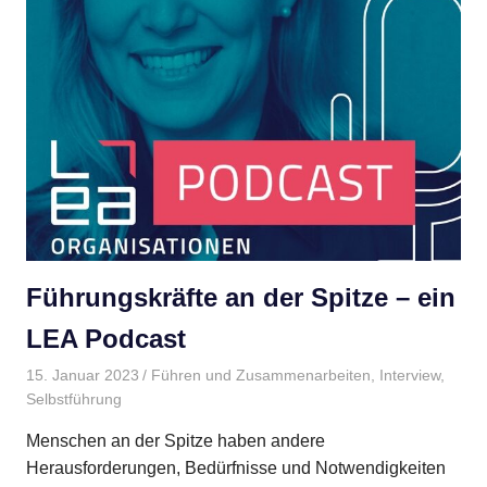
Führungskräfte an der Spitze – ein
LEA Podcast
15. Januar 2023
Gudrun Henne
Führen und Zusammenarbeiten
,
Interview
,
Selbstführung
Menschen an der Spitze haben andere
Herausforderungen, Bedürfnisse und Notwendigkeiten