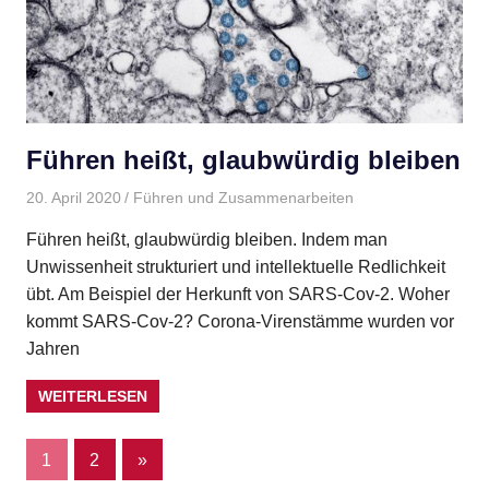
Führen heißt, glaubwürdig bleiben
20. April 2020
Gudrun Henne
Führen und Zusammenarbeiten
Führen heißt, glaubwürdig bleiben. Indem man
Unwissenheit strukturiert und intellektuelle Redlichkeit
übt. Am Beispiel der Herkunft von SARS-Cov-2. Woher
kommt SARS-Cov-2? Corona-Virenstämme wurden vor
Jahren
WEITERLESEN
Seitennummerierung
Nächste
1
2
»
Beiträge