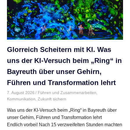
Glorreich Scheitern mit KI. Was
uns der KI-Versuch beim „Ring“ in
Bayreuth über unser Gehirn,
Führen und Transformation lehrt
7. August 2026
Gudrun Henne
Führen und Zusammenarbeiten
,
Kommunikation
,
Zukunft sichern
Was uns der KI-Versuch beim „Ring“ in Bayreuth über
unser Gehirn, Führen und Transformation lehrt
Endlich vorbei! Nach 15 verzweifelten Stunden machten