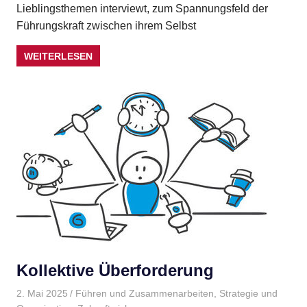
Lieblingsthemen interviewt, zum Spannungsfeld der
Führungskraft zwischen ihrem Selbst
WEITERLESEN
Kollektive Überforderung
2. Mai 2025
Gudrun Henne
Führen und Zusammenarbeiten
,
Strategie und