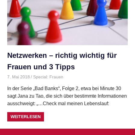
Netzwerken – richtig wichtig für
Frauen und 3 Tipps
7. Mai 2018
Gudrun Henne
Special: Frauen
In der Serie „Bad Banks“, Folge 2, etwa bei Minute 30
sagt Jana zu Tao, die sich über bestimmte Informationen
ausschweigt: „…Check mal meinen Lebenslauf:
WEITERLESEN