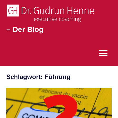
– Der Blog
Für
Führungskräfte
an
der
MENÜ
Spitze
Zum
Inhalt
Schlagwort:
Führung
springen