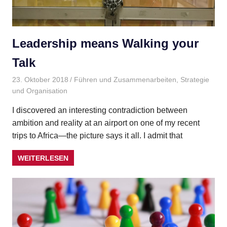
Leadership means Walking your
Talk
23. Oktober 2018
Gudrun Henne
Führen und Zusammenarbeiten
,
Strategie
und Organisation
I discovered an interesting contradiction between
ambition and reality at an airport on one of my recent
trips to Africa—the picture says it all. I admit that
WEITERLESEN